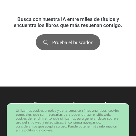
Busca con nuestra IA entre miles de títulos y
encuentra los libros que más resuenan contigo.
Prueba el buscador
Libros
desarrollo personal
Utilizamos cookies propias y de terceros con fines analíticos: cookies
Barcelona
esenciales, que son necesarias para poder utilizar el sitio web;
cookies de rendimiento, que utilizamos para generar datos sobre el
uso del sitio web y estadísticas. Si continua navegando,
consideramos que acepta su uso. Puede obtener más información
Copyright © 2026 Todos los derechos reservados.
en la
política de cookies
.