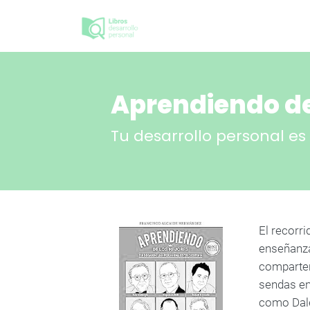
Aprendiendo de
Tu desarrollo personal es
El recorri
enseñanza
comparten
sendas en 
como Dale