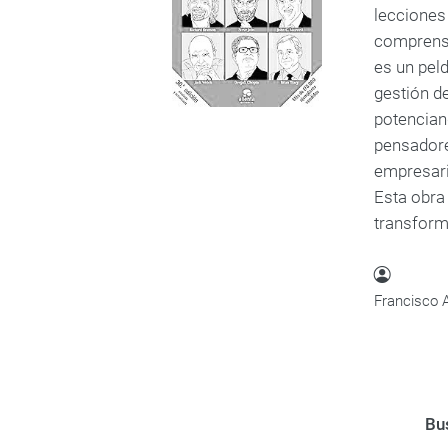
lecciones
comprensi
es un pel
gestión d
potencian
pensadore
empresaria
Esta obra
transforma
Francisco 
Bus