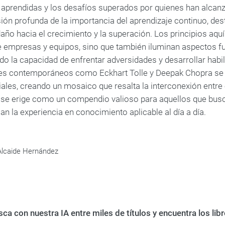
 aprendidas y los desafíos superados por quienes han alcanzad
ón profunda de la importancia del aprendizaje continuo, des
daño hacia el crecimiento y la superación. Los principios aqu
e empresas y equipos, sino que también iluminan aspectos fu
do la capacidad de enfrentar adversidades y desarrollar habi
s contemporáneos como Eckhart Tolle y Deepak Chopra se en
les, creando un mosaico que resalta la interconexión entre el
 se erige como un compendio valioso para aquellos que bu
n la experiencia en conocimiento aplicable al día a día.
Alcaide Hernández
ca con nuestra IA entre miles de títulos y encuentra los li