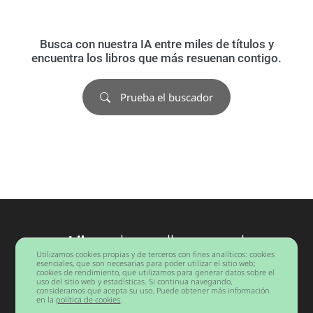
Busca con nuestra IA entre miles de títulos y
encuentra los libros que más resuenan contigo.
Prueba el buscador
Libros
desarrollo personal
Utilizamos cookies propias y de terceros con fines analíticos: cookies
Barcelona
esenciales, que son necesarias para poder utilizar el sitio web;
cookies de rendimiento, que utilizamos para generar datos sobre el
uso del sitio web y estadísticas. Si continua navegando,
consideramos que acepta su uso. Puede obtener más información
Copyright © 2026 Todos los derechos reservados.
en la
política de cookies
.