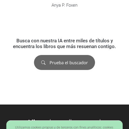
Anya P. Foxen
Busca con nuestra IA entre miles de títulos y
encuentra los libros que más resuenan contigo.
Prueba el buscador
Libros
desarrollo personal
Utilizamos cookies propias y de terceros con fines analíticos: cookies
Barcelona