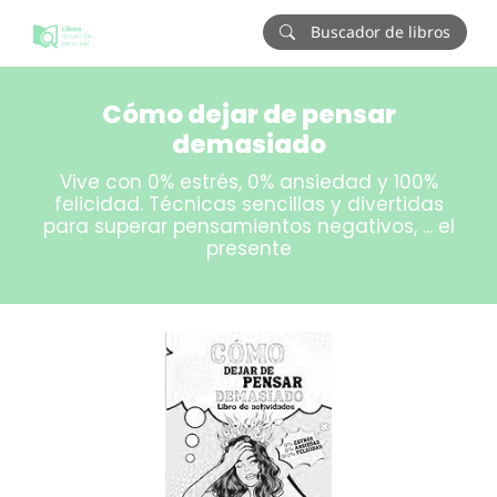
Buscador de libros
Cómo dejar de pensar
demasiado
Vive con 0% estrés, 0% ansiedad y 100%
felicidad. Técnicas sencillas y divertidas
para superar pensamientos negativos, ... el
presente