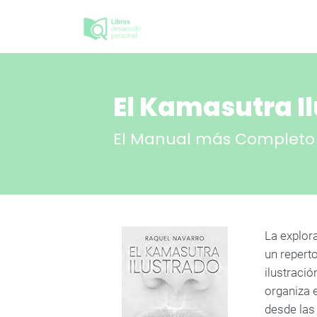
El Kamasutra I
El Manual más Completo c
La explora
un repert
ilustració
organiza e
desde las