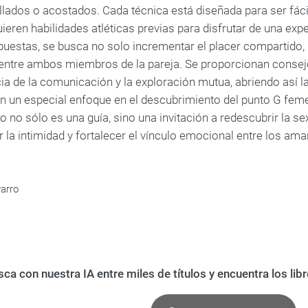
illados o acostados. Cada técnica está diseñada para ser fáci
ieren habilidades atléticas previas para disfrutar de una exp
puestas, se busca no solo incrementar el placer compartido,
entre ambos miembros de la pareja. Se proporcionan consejos
ia de la comunicación y la exploración mutua, abriendo así l
on un especial enfoque en el descubrimiento del punto G feme
no sólo es una guía, sino una invitación a redescubrir la sex
 la intimidad y fortalecer el vínculo emocional entre los ama
arro
ca con nuestra IA entre miles de títulos y encuentra los li