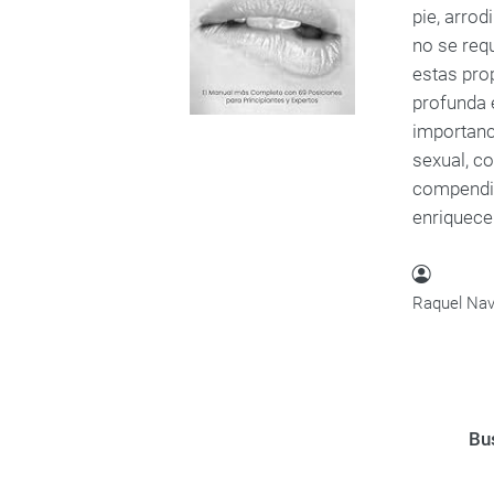
pie, arrod
no se requ
estas pro
profunda 
importanc
sexual, c
compendio 
enriquecer
Raquel Nav
Bus