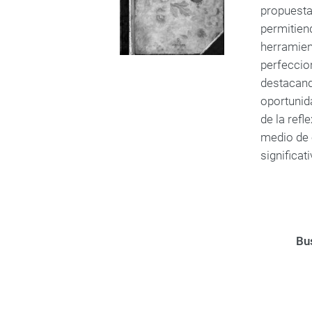
propuesta
permitien
herramien
perfeccion
destacand
oportunida
de la refl
medio de 
significati
Bus