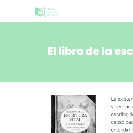
El libro de la es
La existe
y desenca
escribir, 
capacidad 
entendimi