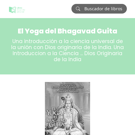
Buscador de libros
El Yoga del Bhagavad Guita
Una introducción a la ciencia universal de
la unión con Dios originaria de la India. Una
Introduccion a la Ciencia ... Dios Originaria
de la India