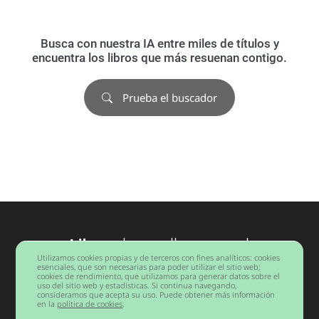
Busca con nuestra IA entre miles de títulos y
encuentra los libros que más resuenan contigo.
Prueba el buscador
Libros
desarrollo personal
Utilizamos cookies propias y de terceros con fines analíticos: cookies
Barcelona
esenciales, que son necesarias para poder utilizar el sitio web;
cookies de rendimiento, que utilizamos para generar datos sobre el
uso del sitio web y estadísticas. Si continua navegando,
consideramos que acepta su uso. Puede obtener más información
Copyright © 2026 Todos los derechos reservados.
en la
política de cookies
.