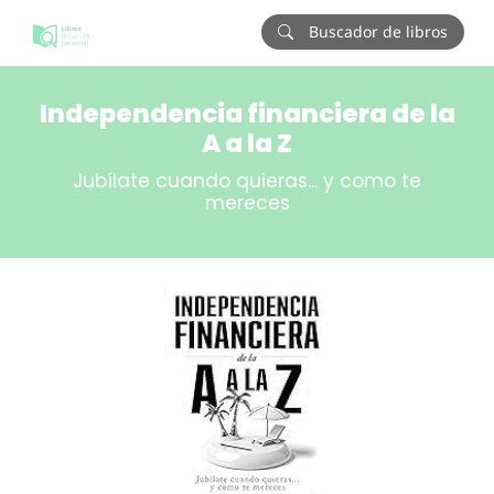
Buscador de libros
Independencia financiera de la
A a la Z
Jubílate cuando quieras... y como te
mereces