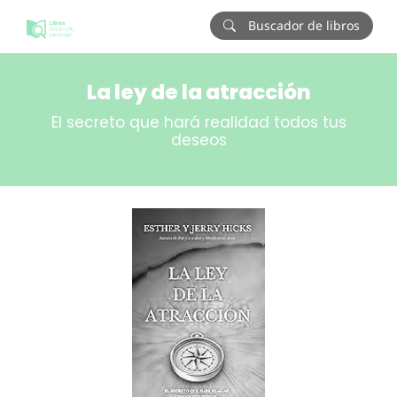
Buscador de libros
La ley de la atracción
El secreto que hará realidad todos tus
deseos