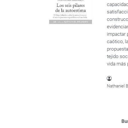
capacidad
satisfacc
construcc
evidencian
impactar 
caótico, 
propuesta 
tejido soc
vida más p
Nathaniel 
Bus