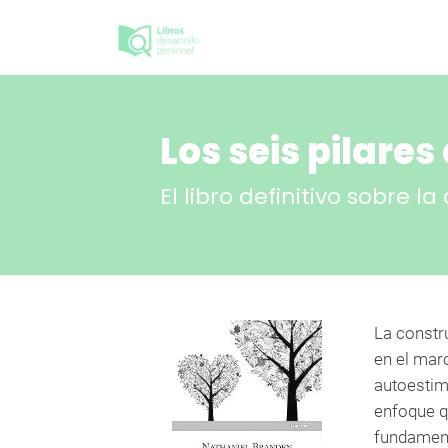
Los seis pilare
El libro definitivo sobre 
La constr
en el mar
autoestim
enfoque qu
fundamento