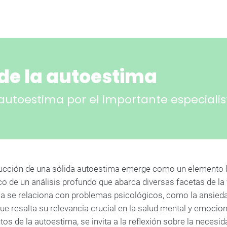
s de la autoestima
la autoestima por el importante especiali
ucción de una sólida autoestima emerge como un elemento bá
co de un análisis profundo que abarca diversas facetas de 
a se relaciona con problemas psicológicos, como la ansiedad
e resalta su relevancia crucial en la salud mental y emociona
s de la autoestima, se invita a la reflexión sobre la necesi