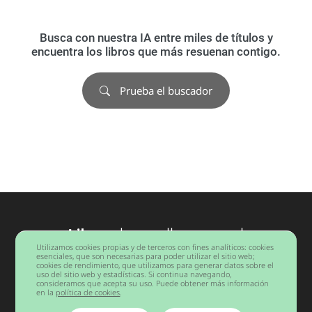
Busca con nuestra IA entre miles de títulos y
encuentra los libros que más resuenan contigo.
Prueba el buscador
Libros
desarrollo personal
Utilizamos cookies propias y de terceros con fines analíticos: cookies
Barcelona
esenciales, que son necesarias para poder utilizar el sitio web;
cookies de rendimiento, que utilizamos para generar datos sobre el
uso del sitio web y estadísticas. Si continua navegando,
consideramos que acepta su uso. Puede obtener más información
Copyright © 2026 Todos los derechos reservados.
en la
política de cookies
.
Aviso legal