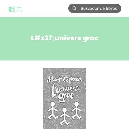
Buscador de libros
L#x27;univers groc