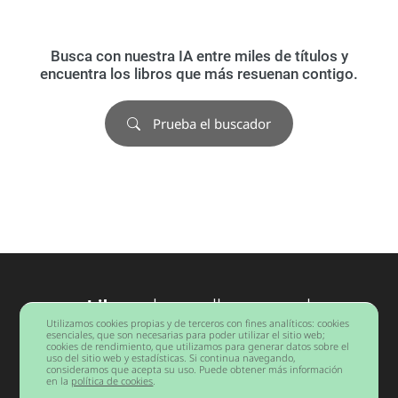
Busca con nuestra IA entre miles de títulos y
encuentra los libros que más resuenan contigo.
Prueba el buscador
Libros
desarrollo personal
Utilizamos cookies propias y de terceros con fines analíticos: cookies
Barcelona
esenciales, que son necesarias para poder utilizar el sitio web;
cookies de rendimiento, que utilizamos para generar datos sobre el
uso del sitio web y estadísticas. Si continua navegando,
consideramos que acepta su uso. Puede obtener más información
Copyright © 2026 Todos los derechos reservados.
en la
política de cookies
.