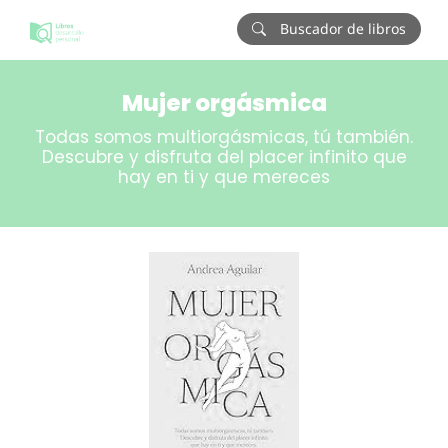
Buscador de libros
Mujer orgásmica
Todas somos multiorgásmicas, tú también.
Descubre y disfruta del placer infinito que
hay en ti y que mereces