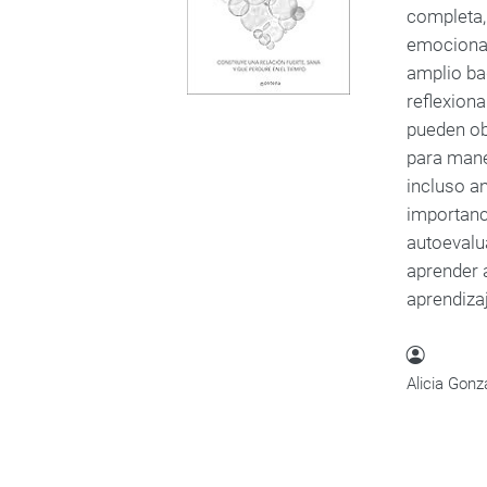
completa, 
emocional 
amplio ba
reflexion
pueden ob
para manej
incluso an
importanci
autoevalu
aprender a
aprendiza
Alicia Gonz