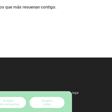
bros que más resuenan contigo.
Aviso legal
Aceptar
Aceptar
ólo necesarias
todas