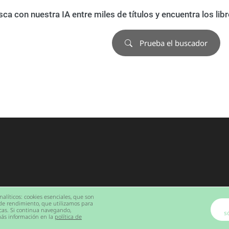
ca con nuestra IA entre miles de títulos y encuentra los li
Prueba el buscador
nalíticos: cookies esenciales, que son
s de rendimiento, que utilizamos para
icas. Si continua navegando,
s
ás información en la
política de