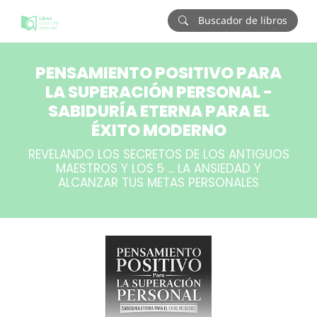
Buscador de libros
PENSAMIENTO POSITIVO PARA
LA SUPERACIÓN PERSONAL -
SABIDURÍA ETERNA PARA EL
ÉXITO MODERNO
REVELANDO LOS SECRETOS DE LOS ANTIGUOS
MAESTROS Y LOS 5 ... LA ANSIEDAD Y
ALCANZAR TUS METAS PERSONALES