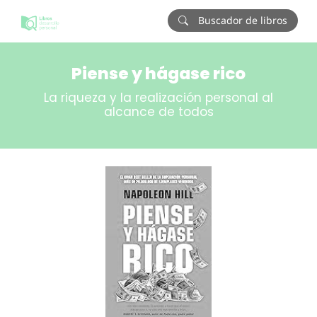
Buscador de libros
Piense y hágase rico
La riqueza y la realización personal al
alcance de todos