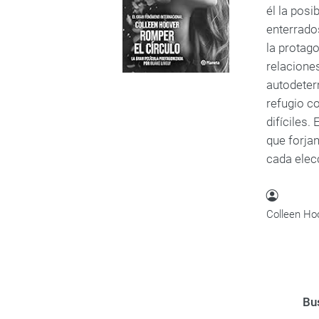
él la pos
enterrados
la protago
relaciones
autodeter
refugio c
difíciles.
que forjan
cada elec
Colleen Hoo
Bus