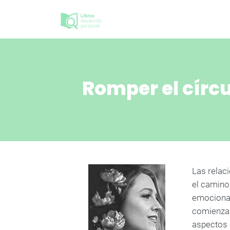
Romper el círc
Las relac
el camino
emocional
comienza 
aspectos 