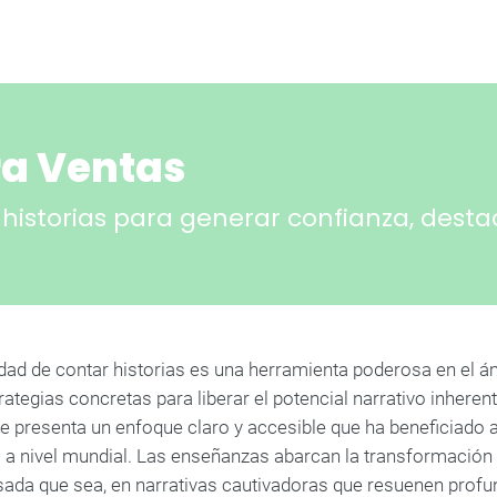
ra Ventas
historias para generar confianza, desta
dad de contar historias es una herramienta poderosa en el ám
rategias concretas para liberar el potencial narrativo inheren
se presenta un enfoque claro y accesible que ha beneficiado
a nivel mundial. Las enseñanzas abarcan la transformación d
sada que sea, en narrativas cautivadoras que resuenen profu