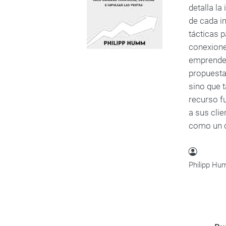
detalla la
de cada in
tácticas 
conexione
emprended
propuesta
sino que 
recurso f
a sus cli
como un c
Philipp H