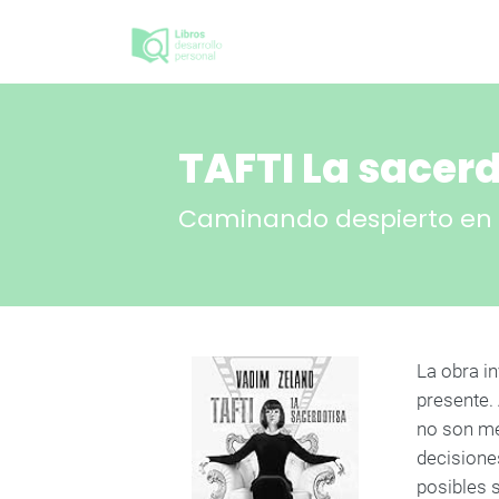
TAFTI La sacerd
Caminando despierto en 
La obra in
presente.
no son me
decisione
posibles 