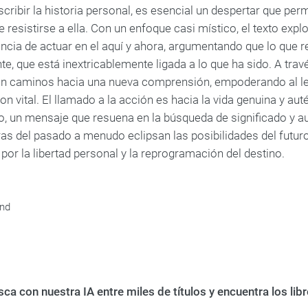
cribir la historia personal, es esencial un despertar que permi
e resistirse a ella. Con un enfoque casi místico, el texto explo
ancia de actuar en el aquí y ahora, argumentando que lo que r
te, que está inextricablemente ligada a lo que ha sido. A través
an caminos hacia una nueva comprensión, empoderando al lec
on vital. El llamado a la acción es hacia la vida genuina y aut
o, un mensaje que resuena en la búsqueda de significado y
as del pasado a menudo eclipsan las posibilidades del futur
or la libertad personal y la reprogramación del destino.
and
ca con nuestra IA entre miles de títulos y encuentra los li