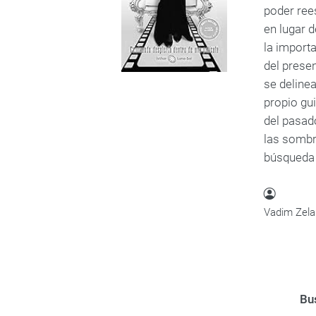
poder rees
en lugar d
la import
del presen
se deline
propio gui
del pasad
las sombr
búsqueda p
Vadim Zel
Bus