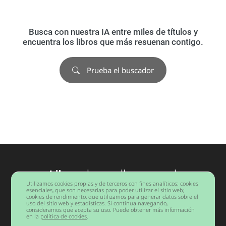
Busca con nuestra IA entre miles de títulos y
encuentra los libros que más resuenan contigo.
Prueba el buscador
Libros
desarrollo personal
Utilizamos cookies propias y de terceros con fines analíticos: cookies
Barcelona
esenciales, que son necesarias para poder utilizar el sitio web;
cookies de rendimiento, que utilizamos para generar datos sobre el
uso del sitio web y estadísticas. Si continua navegando,
consideramos que acepta su uso. Puede obtener más información
Copyright © 2026 Todos los derechos reservados.
en la
política de cookies
.