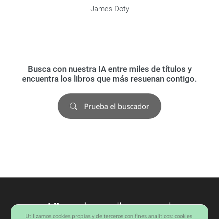
James Doty
Busca con nuestra IA entre miles de títulos y
encuentra los libros que más resuenan contigo.
Prueba el buscador
Libros
desarrollo personal
Utilizamos cookies propias y de terceros con fines analíticos: cookies
Barcelona