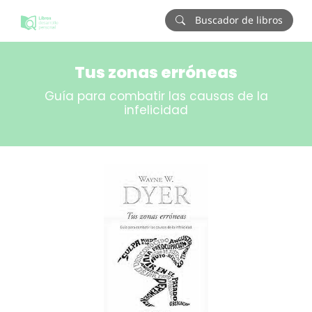
Buscador de libros
Tus zonas erróneas
Guía para combatir las causas de la
infelicidad