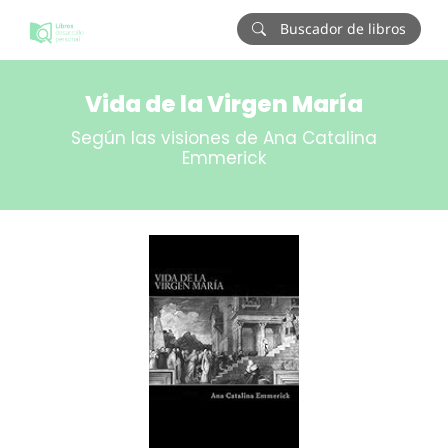
Buscador de libros
Vida de la Virgen María
Según las visiones de Ana Catalina
Emmerick