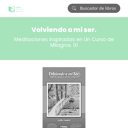
Buscador de libros
Volviendo a mi ser.
Meditaciones inspiradas en Un Curso de
Milagros. 01